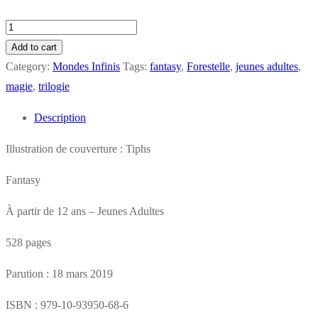
Forestelle
–
Add to cart
Tome
Category:
Mondes Infinis
Tags:
fantasy
,
Forestelle
,
jeunes adultes
,
2
magie
,
trilogie
:
Description
Preciosie
quantity
Illustration de couverture : Tiphs
Fantasy
À partir de 12 ans – Jeunes Adultes
528 pages
Parution : 18 mars 2019
ISBN : 979-10-93950-68-6