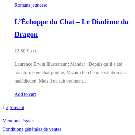
Romans jeunesse
L’Échoppe du Chat – Le Diadème du
Dragon
13,50
€
TTC
Laurence Erwin Illustrateur : Mandar Depuis qu’il a été
transformé en chat-poulpe, Mizair cherche une solution à sa
malédiction. Mais il ne sait vraiment…
Add to cart
1
2
Suivant
Pagination
des
Mentions légales
Conditions générales de ventes
publications