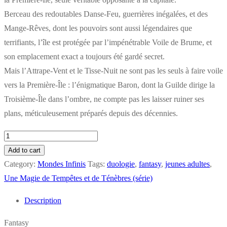
Berceau des redoutables Danse-Feu, guerrières inégalées, et des
Mange-Rêves, dont les pouvoirs sont aussi légendaires que
terrifiants, l’île est protégée par l’impénétrable Voile de Brume, et
son emplacement exact a toujours été gardé secret.
Mais l’Attrape-Vent et le Tisse-Nuit ne sont pas les seuls à faire voile
vers la Première-Île : l’énigmatique Baron, dont la Guilde dirige la
Troisième-Île dans l’ombre, ne compte pas les laisser ruiner ses
plans, méticuleusement préparés depuis des décennies.
Une
Magie
Add to cart
de
Category:
Mondes Infinis
Tags:
duologie
,
fantasy
,
jeunes adultes
,
Brumes
Une Magie de Tempêtes et de Ténèbres (série)
et
Description
de
Rêves
Fantasy