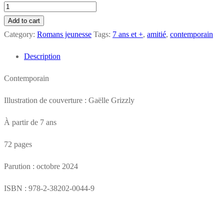
Olka,
élève
Add to cart
chien
Category:
Romans jeunesse
Tags:
7 ans et +
,
amitié
,
contemporain
guide
Description
quantity
Contemporain
Illustration de couverture : Gaëlle Grizzly
À partir de 7 ans
72 pages
Parution : octobre 2024
ISBN : 978-2-38202-0044-9