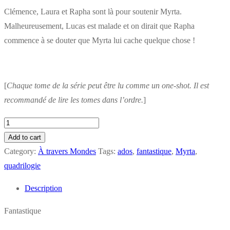
Clémence, Laura et Rapha sont là pour soutenir Myrta.
Malheureusement, Lucas est malade et on dirait que Rapha
commence à se douter que Myrta lui cache quelque chose !
[
Chaque tome de la série peut être lu comme un one-shot. Il est
recommandé de lire les tomes dans l’ordre.
]
Myrta
-
Add to cart
Tome
Category:
À travers Mondes
Tags:
ados
,
fantastique
,
Myrta
,
3
quadrilogie
:
Description
Les
Ondes
Fantastique
Zebra